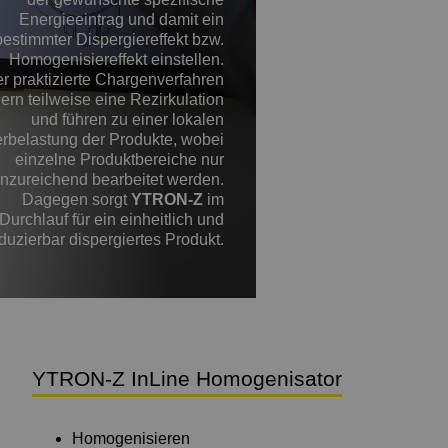
Energieeintrag und damit ein
bestimmter Dispergiereffekt bzw.
Homogenisiereffekt einstellen.
r praktizierte Chargenverfahren
dern teilweise eine Rezirkulation
und führen zu einer lokalen
rbelastung der Produkte, wobei
einzelne Produktbereiche nur
nzureichend bearbeitet werden.
Dagegen sorgt
YTRON-Z
im
Durchlauf für ein einheitlich und
duzierbar dispergiertes Produkt.
YTRON-Z InLine Homogenisator
Homogenisieren