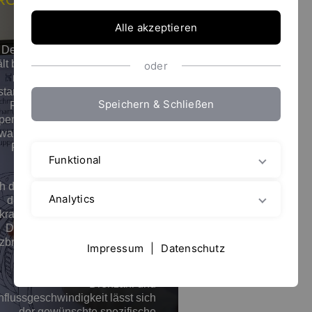
Das Prinzip
Alle akzeptieren
Der Reaktorkopf von
YTRON-Z
lt bis zu drei Rotor/Stator-Sätze
oder
mit extrem geringem radialen
tand. Eine bis mehrere flüssige
Speichern & Schließen
Phasen sowie eventuell darin
pendierte Stoffe werden in einer
wangspassage durch das in der
Regel dreireihige Zahnkranz-
Funktional
Labyrinth geführt.
 das InLine-Prinzip erfolgt eine
Analytics
definierte und reproduzierbare
krafteinwirkung bereits in einem
Durchlauf. Mit den Parametern
tzbreite, Anzahl und Abstand der
Impressum
|
Datenschutz
Scherschlitze, Anzahl der
Rotor/Stator-Kombinationen,
Drehzahl und
flussgeschwindigkeit lässt sich
der gewünschte spezifische