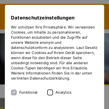
Zeige besser passende Version dieser Seite
Datenschutzeinstellungen
Diese Meldung nicht mehr anzeigen
Wir schützen Ihre Privatsphäre. Wir verwenden
Cookies, um Inhalte zu personalisieren,
Funktionen anzubieten und die Zugriffe auf
unsere Website anonym und
datenschutzkonform zu analysieren. Laut Gesetz
können wir Cookies auf Ihrem Gerät speichern,
wenn diese für den Betrieb dieser Seite
unbedingt notwendig sind. Für alle anderen
Cookie-Typen benötigen wir Ihre Erlaubnis.
Weitere Informationen finden Sie in der unten
verlinkten Datenschutzerklärung.
Zur Startseite
Senden Sie uns eine E-Mail
Rufen Sie uns an
Das Menü ein- und ausblenden
Funktional
Analytics
ON-Z Homogenisator -