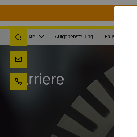
Zeige be
Die Suche öffnen
Produkte
Aufgabenstellung
Fallstudien
Senden Sie uns eine E-Mail
Karriere
Rufen Sie uns an