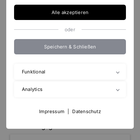
Alle akzeptieren
Mit zwei Klicks zur richtigen Maschine.
Mit diesem Tool können Sie schnell und einfach die
oder
optimale Mischmaschine für Ihre Rohstoffe und
Anwendungen finden.
Speichern & Schließen
Wählen Sie Ihre zu verarbeitenden Rohstoffe
und/oder Ihre Anwendung aus. Auch
Mehrfachnennung ist möglich.
Funktional
Anwendungsprodukt wählen
Analytics
Suchbegriffe wählen...
Impressum
|
Datenschutz
Anwendungsgebiet wählen