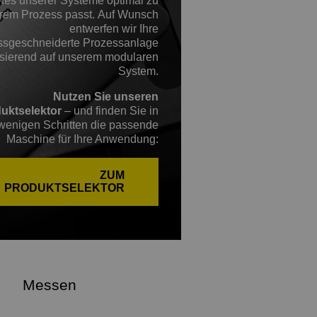
hes unserer Systeme optimal zu
hrem Prozess passt. Auf Wunsch
entwerfen wir Ihre
sgeschneiderte Prozessanlage
sierend auf unserem modularen
System.
Nutzen Sie unseren
uktselektor
– und finden Sie in
wenigen Schritten die passende
Maschine für Ihre Anwendung:
ZUM
PRODUKTSELEKTOR
Messen