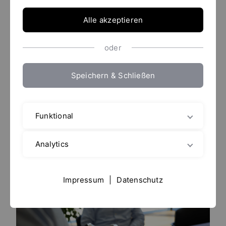
Zukunftsfähig.
Alle akzeptieren
oder
Ob Pulverlöseanlagen, Leitstrahlmischturbinen
(Leitstrahlmischer) oder Emulgier- und
Speichern & Schließen
Homogenisiermaschinen – mit YTRON steigern Sie
Ihre Produktqualität, verkürzen Prozesszeiten und
reduzieren den Energieverbrauch.
Funktional
Unsere Systeme bieten Einsparpotenziale gegenüber
herkömmlichen Aggregaten.
Analytics
Impressum
|
Datenschutz