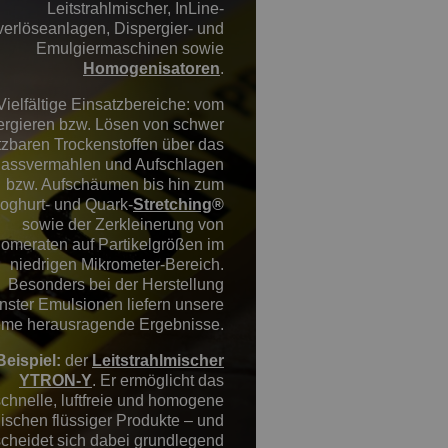
Leitstrahlmischer, InLine-
verlöseanlagen, Dispergier- und
Emulgiermaschinen sowie
Homogenisatoren
.
Vielfältige Einsatzbereiche: vom
ergieren bzw. Lösen von schwer
zbaren Trockenstoffen über das
assvermahlen und Aufschlagen
bzw. Aufschäumen bis hin zum
oghurt- und Quark-
Stretching
®
sowie der Zerkleinerung von
omeraten auf Partikelgrößen im
niedrigen Mikrometer-Bereich.
Besonders bei der Herstellung
inster Emulsionen liefern unsere
eme herausragende Ergebnisse.
Beispiel:
der
Leitstrahlmischer
YTRON-Y
. Er ermöglicht das
schnelle, luftfreie und homogene
ischen flüssiger Produkte – und
scheidet sich dabei grundlegend