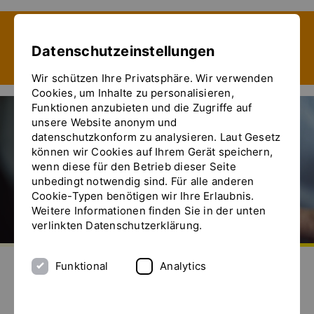
Zeige besser passende Version dieser Seite
Datenschutzeinstellungen
Diese Meldung nicht mehr anzeigen
Wir schützen Ihre Privatsphäre. Wir verwenden
Cookies, um Inhalte zu personalisieren,
Funktionen anzubieten und die Zugriffe auf
unsere Website anonym und
YTRON
datenschutzkonform zu analysieren. Laut Gesetz
können wir Cookies auf Ihrem Gerät speichern,
Ihr Spezialist für Mischprozesse
wenn diese für den Betrieb dieser Seite
unbedingt notwendig sind. Für alle anderen
Cookie-Typen benötigen wir Ihre Erlaubnis.
Weitere Informationen finden Sie in der unten
verlinkten Datenschutzerklärung.
Zur Startseite
Senden Sie uns eine E-Mail
Rufen Sie uns an
Das Menü ein- und ausblenden
Funktional
Analytics
YTRON Dispergier- und Mischtechnik –
Reproduzierbar. Hygienisch.