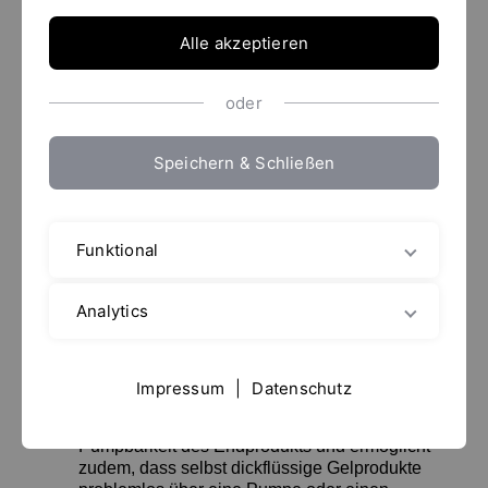
Alle akzeptieren
Hintergrund / Aufgabenstellung
oder
Bei der Herstellung der meisten
Reinigungsmittel wird der Flüssigkeit ein
Speichern & Schließen
Polymer oder ein Rheologiemodifikator (z. B.
Carbopol® oder Polygel) zugesetzt.
Diese Polymere sind bewährte, hervorragende
Funktional
Verdickungs-, Suspensions- und
Stabilisierungsmittel und bieten
Reinigungsmitteln folgende Vorteile:
Analytics
Verdickung: Nach der Neutralisation verdickt
das Polymer sofort zu einem hochviskosen,
klaren Gel.
Impressum
|
Datenschutz
Scherverdünnung: Gewährleistet eine einfache
Pumpbarkeit des Endprodukts und ermöglicht
zudem, dass selbst dickflüssige Gelprodukte