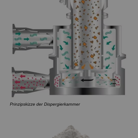
Prinzipskizze der Dispergierkammer