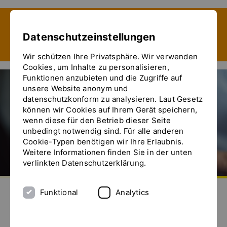
Zeige besser passende Version dieser Seite
Datenschutzeinstellungen
Diese Meldung nicht mehr anzeigen
Wir schützen Ihre Privatsphäre. Wir verwenden
Cookies, um Inhalte zu personalisieren,
Funktionen anzubieten und die Zugriffe auf
unsere Website anonym und
datenschutzkonform zu analysieren. Laut Gesetz
Dispergieren von Carbomeren
können wir Cookies auf Ihrem Gerät speichern,
wenn diese für den Betrieb dieser Seite
unbedingt notwendig sind. Für alle anderen
Cookie-Typen benötigen wir Ihre Erlaubnis.
Weitere Informationen finden Sie in der unten
verlinkten Datenschutzerklärung.
Zur Startseite
Senden Sie uns eine E-Mail
Rufen Sie uns an
Das Menü ein- und ausblenden
Funktional
Analytics
Dispergieren von Carbomeren