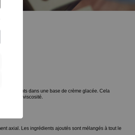
s aromatisants dans une base de crème glacée. Cela
 à faible viscosité.
ent axial. Les ingrédients ajoutés sont mélangés à tout le