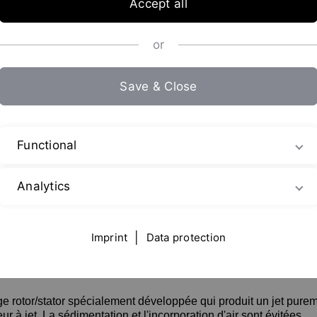
Accept all
or
Save & Close
vec différents parfums
Functional
Analytics
siste à mélanger diverses préparations de fruits et ingrédient
omogène même les ingrédients à haute viscosité dans une base
Imprint
|
Data protection
e rotor/stator spécialement développée qui produit un jet purem
à jet. La sédimentation et l'incorporation d'air sont évitées.