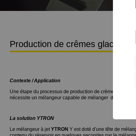
Production de crêmes glacées a
Contexte / Application
Une étape du processus de production de crème glacée con
nécessite un mélangeur capable de mélanger de manière h
La solution YTRON
Le mélangeur à jet
YTRON
Y est doté d'une tête de mélang
contenu du réservoir en quelques secondes par le mélangeur 