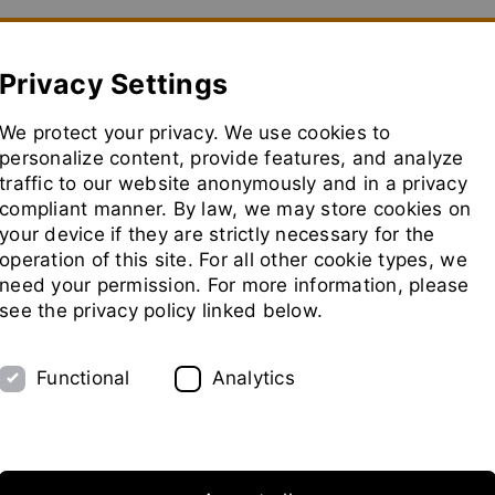
how convenient version of this site
Don't show this message aga
Privacy Settings
We protect your privacy. We use cookies to
Usine Pilote
Salons
Représentants
Socié
personalize content, provide features, and analyze
traffic to our website anonymously and in a privacy
aller
à
compliant manner. By law, we may store cookies on
la
your device if they are strictly necessary for the
page
operation of this site. For all other cookie types, we
mes glacées avec dif
d'accue
need your permission. For more information, please
see the privacy policy linked below.
Functional
Analytics