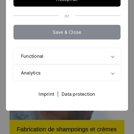
Des conceptions hygiéniques et des matériaux de
or
haute qualité, en option dans une version
antidéflagrante
Save & Close
Functional
Analytics
Imprint
|
Data protection
Fabrication de shampoings et crèmes