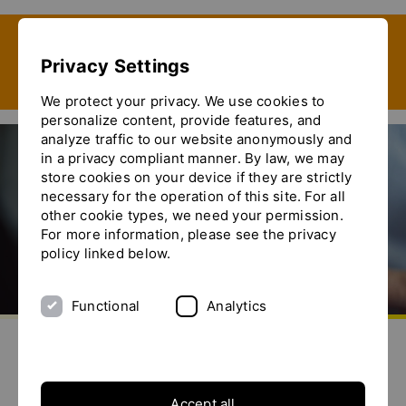
Show convenient version of this site
Privacy Settings
Don't show this message again
We protect your privacy. We use cookies to
personalize content, provide features, and
analyze traffic to our website anonymously and
in a privacy compliant manner. By law, we may
store cookies on your device if they are strictly
Cosmétique
necessary for the operation of this site. For all
other cookie types, we need your permission.
For more information, please see the privacy
policy linked below.
Functional
Analytics
aller à la page d'accueil
envoyez-nous un email
appelez-nous
basculer le menu
Applications dans l’industrie
cosmétique
Accept all