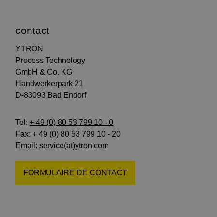
contact
YTRON
Process Technology
GmbH & Co. KG
Handwerkerpark 21
D-83093 Bad Endorf
Tel:
+ 49 (0) 80 53 799 10 - 0
Fax: + 49 (0) 80 53 799 10 - 20
Email:
service(at)ytron.com
FORMULAIRE DE CONTACT
suivez-
suivez-
abonnez-
nous
nous
vous