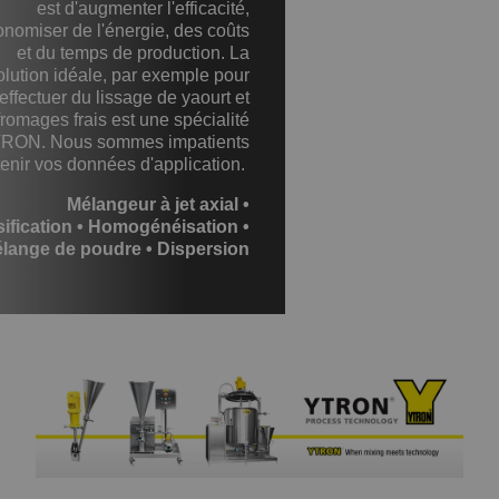
est d'augmenter l'efficacité,
onomiser de l'énergie, des coûts
et du temps de production. La
olution idéale, par exemple pour
effectuer du lissage de yaourt et
fromages frais est une spécialité
RON. Nous sommes impatients
tenir vos données d'application.
Mélangeur à jet axial •
ification • Homogénéisation •
lange de poudre • Dispersion