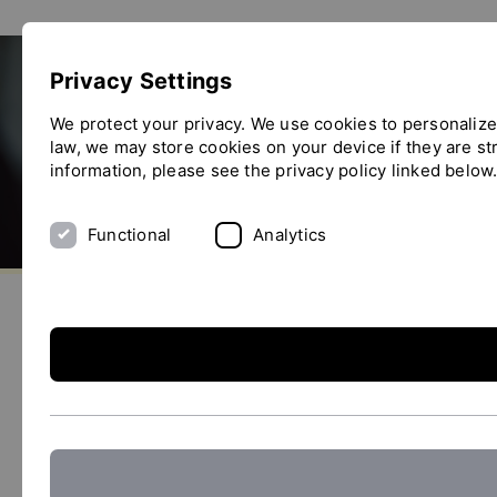
Show convenient version of this site
Privacy Settings
Don't show this message again
We protect your privacy. We use cookies to personalize
law, we may store cookies on your device if they are str
information, please see the privacy policy linked below
Functional
Analytics
aller à la page d'accueil
envoyez-nous un email
appelez-nous
basculer le menu
YTRON - Solutions sur mesure
Que vous ayez besoin de systèmes de dissolution de poudr
permet d'améliorer la qualité de vos produits, de réduire 
Nos systèmes offrent des économies potentielles par rappo