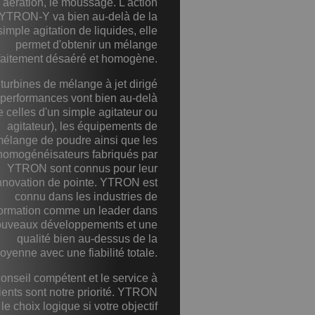
l'aération, le moussage. L'action
'YTRON-Y va bien au-delà de la
simple agitation de liquides, elle
permet d'obtenir un mélange
faitement désaéré et homogène.
turbines de mélange à jet dirigé
 performances vont bien au-delà
e celles d'un simple agitateur ou
agitateur), les équipements de
élange de poudre ainsi que les
homogénéisateurs fabriqués par
YTRON sont connus pour leur
nnovation de pointe. YTRON est
connu dans les industries de
formation comme un leader dans
ouveaux développements et une
qualité bien au-dessus de la
oyenne avec une fiabilité totale.
onseil compétent et le service à
ients sont notre priorité. YTRON
 le choix logique si votre objectif