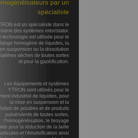
omogénéisateurs par un
spécialiste
RON est un spécialiste dans le
maine des systèmes rotor/stator.
 technologie est utilisée pour le
lange homogène de liquides, la
en suspension ou la dissolution
atières sèches de toutes sortes
et pour la gazéification.
Les équipements et systèmes
YTRON sont utilisés pour le
ement industriel de liquides, pour
la mise en suspension et la
lution de poudres et de produits
pulvérulents de toutes sortes,
l'homogénéisation, le broyage
de pour la réduction de la taille
articules et l'émulsification ainsi