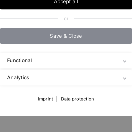
Accept all
or
Save & Close
Functional
Analytics
s de vous accueillir bientôt à ACHEMA 2022. Visitez notre st
Imprint
|
Data protection