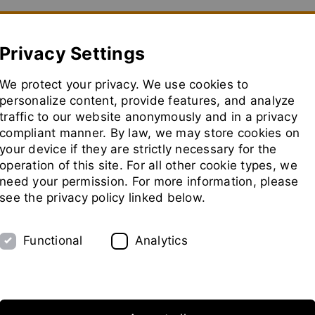
how convenient version of this site
Don't show this message aga
Privacy Settings
We protect your privacy. We use cookies to
Usine Pilote
Salons
Représentants
Socié
personalize content, provide features, and analyze
traffic to our website anonymously and in a privacy
aller
à
compliant manner. By law, we may store cookies on
la
your device if they are strictly necessary for the
page
operation of this site. For all other cookie types, we
d'accue
need your permission. For more information, please
see the privacy policy linked below.
Functional
Analytics