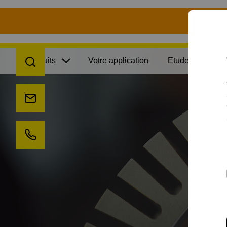
S
recherche
Produits
Votre application
Etudes de cas
envoyez-nous un email
appelez-nous