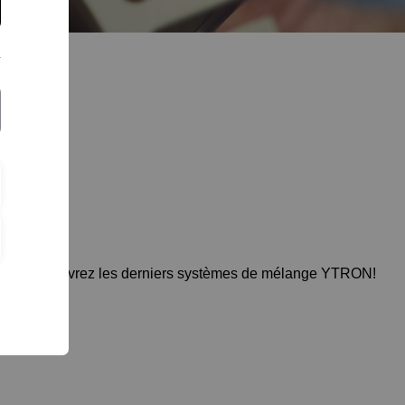
and et découvrez les derniers systèmes de mélange YTRON!