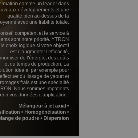
formation comme un leader dans
ouveaux développements et une
qualité bien au-dessus de la
oyenne avec une fiabilité totale.
onseil compétent et le service à
ients sont notre priorité. YTRON
 le choix logique si votre objectif
est d'augmenter l'efficacité,
onomiser de l'énergie, des coûts
et du temps de production. La
olution idéale, par exemple pour
effectuer du lissage de yaourt et
fromages frais est une spécialité
RON. Nous sommes impatients
tenir vos données d'application.
Mélangeur à jet axial •
ification • Homogénéisation •
lange de poudre • Dispersion