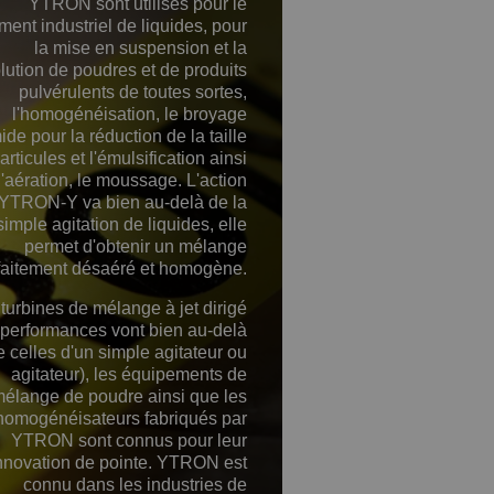
YTRON sont utilisés pour le
ement industriel de liquides, pour
la mise en suspension et la
lution de poudres et de produits
pulvérulents de toutes sortes,
l'homogénéisation, le broyage
de pour la réduction de la taille
articules et l'émulsification ainsi
l'aération, le moussage. L'action
'YTRON-Y va bien au-delà de la
simple agitation de liquides, elle
permet d'obtenir un mélange
faitement désaéré et homogène.
turbines de mélange à jet dirigé
 performances vont bien au-delà
e celles d'un simple agitateur ou
agitateur), les équipements de
élange de poudre ainsi que les
homogénéisateurs fabriqués par
YTRON sont connus pour leur
nnovation de pointe. YTRON est
connu dans les industries de