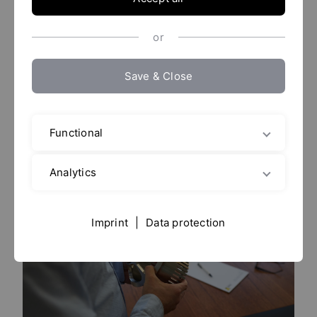
Que vous ayez besoin de systèmes de dissolution de
poudres, de turbines de mélange à jet (mélangeurs à
or
jet) ou de machines d'émulsification et
d'homogénéisation, YTRON vous permet d'améliorer
Save & Close
la qualité de vos produits, de réduire vos temps de
production et votre consommation d'énergie.
Nos systèmes offrent des économies potentielles par
rapport aux unités conventionnelles.
Functional
Analytics
Imprint
|
Data protection