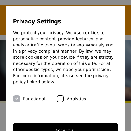
Show convenient version of this site
Privacy Settings
Don't show this message again
We protect your privacy. We use cookies to
personalize content, provide features, and
analyze traffic to our website anonymously and
in a privacy compliant manner. By law, we may
store cookies on your device if they are strictly
necessary for the operation of this site. For all
other cookie types, we need your permission.
For more information, please see the privacy
policy linked below.
Functional
Analytics
aller à la page d'accueil
envoyez-nous un email
appelez-nous
basculer le menu
YTRON - Solutions sur mesure
Accept all