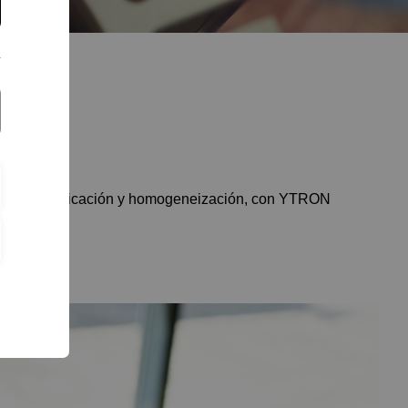
as de emulsificación y homogeneización, con YTRON