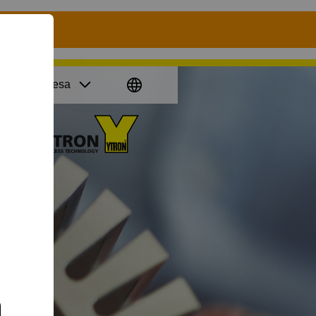
in
La empresa
Go
to
homepage