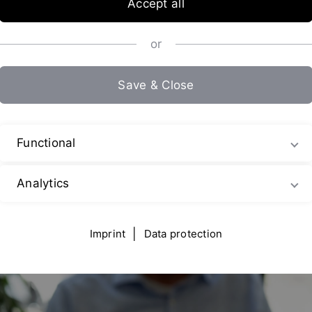
Accept all
or
Save & Close
Functional
rbinas de mezcla por chorro (mezcladores por chorro) o máquin
de procesamiento y disminuirá el consumo de energía.
Analytics
ación con las unidades convencionales.
Imprint
|
Data protection