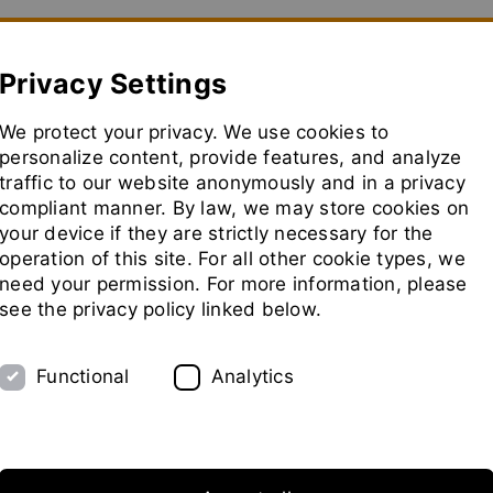
how convenient version of this site
Don't show this message aga
Privacy Settings
We protect your privacy. We use cookies to
 caso
Planta Piloto
Ferias
Representantes
personalize content, provide features, and analyze
traffic to our website anonymously and in a privacy
compliant manner. By law, we may store cookies on
your device if they are strictly necessary for the
operation of this site. For all other cookie types, we
need your permission. For more information, please
see the privacy policy linked below.
Functional
Analytics