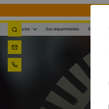
S
Open search
Productos
Sus requerimientos
Estudios de
Send us an e-mail
Call us