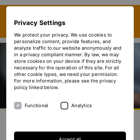
Show convenient version of this site
Privacy Settings
Don't show this message again
We protect your privacy. We use cookies to
personalize content, provide features, and
analyze traffic to our website anonymously and
in a privacy compliant manner. By law, we may
store cookies on your device if they are strictly
necessary for the operation of this site. For all
other cookie types, we need your permission.
For more information, please see the privacy
policy linked below.
Functional
Analytics
Go to homepage
Send us an e-mail
Call us
Toggle the menu
Noticias
Accept all