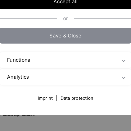
Accept all
or
Save & Close
Functional
binación de sustancias en un sistema de una fase o multifásico.
dición persiste, el proceso de mezcla también se denomina
hom
niveles de viscosidad. Hay diferentes versiones, por lo que la 
Analytics
Imprint
|
Data protection
 variedad
de aplicaciones
, incluida la homogeneización. Esto s
 segundos , de forma homogénea y sin aire, en gracias al chorro 
n cada aplicacion.