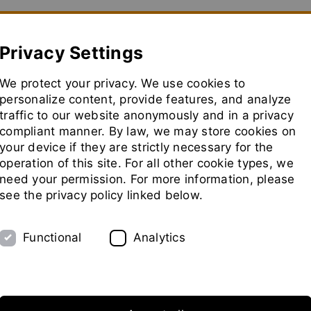
how convenient version of this site
Don't show this message aga
Privacy Settings
We protect your privacy. We use cookies to
 caso
Planta Piloto
Ferias
Representantes
personalize content, provide features, and analyze
traffic to our website anonymously and in a privacy
compliant manner. By law, we may store cookies on
your device if they are strictly necessary for the
operation of this site. For all other cookie types, we
need your permission. For more information, please
see the privacy policy linked below.
Functional
Analytics