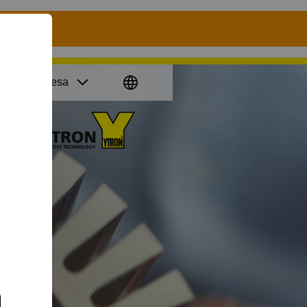
in
La empresa
Go
to
homepage