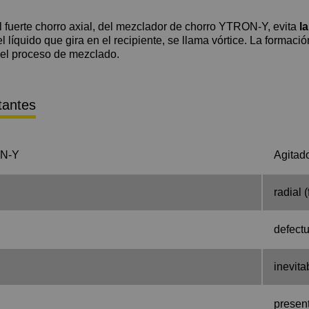
l fuerte chorro axial, del mezclador de chorro YTRON-Y, evita
la
 líquido que gira en el recipiente, se llama vórtice. La formaci
y el proceso de mezclado.
tantes
ON-Y
Agitad
radial (
defect
inevita
presen