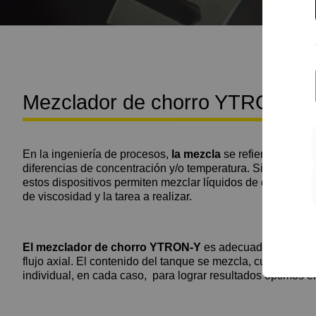
Mezclador de chorro YTRON-Y
En la ingeniería de procesos,
la mezcla
se refiere a la com
diferencias de concentración y/o temperatura. Si esta con
estos dispositivos permiten mezclar líquidos de diferentes 
de viscosidad y la tarea a realizar.
El mezclador de chorro YTRON-Y
es adecuado para una
flujo axial. El contenido del tanque se mezcla, cuestión de
individual, en cada caso, para lograr resultados óptimos e