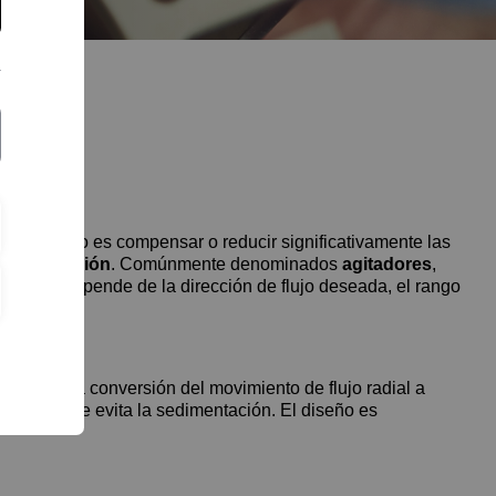
 El objetivo es compensar o reducir significativamente las
ogeneización
. Comúnmente denominados
agitadores
,
selección depende de la dirección de flujo deseada, el rango
e debe a la conversión del movimiento de flujo radial a
vertical. Se evita la sedimentación. El diseño es