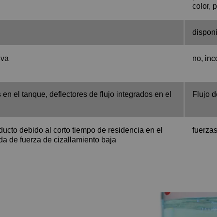
color, 
dispon
iva
no, in
 en el tanque, deflectores de flujo integrados en el
Flujo d
ducto debido al corto tiempo de residencia en el
fuerzas
da de fuerza de cizallamiento baja