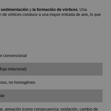
sedimentación
y
la formación de vórtices
. Una
ón de vórtices conduce a una mayor entrada de aire, lo que
or convencional
flujo rotacional)
uoso, no homogéneo
ble
te, aireación (como consecuencia: oxidación, cambio de