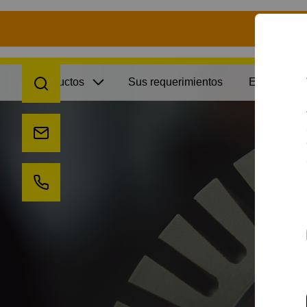
S
Open search
Productos
Sus requerimientos
Estudios de
Send us an e-mail
Call us