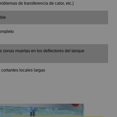
problemas de transferencia de calor, etc.)
ible
completo
e zonas muertas en los deflectores del tanque
 cortantes locales largas