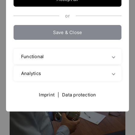
Que vous ayez besoin de systèmes de dissolution de
poudres, de turbines de mélange à jet (mélangeurs à
or
jet) ou de machines d'émulsification et
d'homogénéisation, YTRON vous permet d'améliorer
Save & Close
la qualité de vos produits, de réduire vos temps de
production et votre consommation d'énergie.
Nos systèmes offrent des économies potentielles par
rapport aux unités conventionnelles.
Functional
Analytics
Imprint
|
Data protection