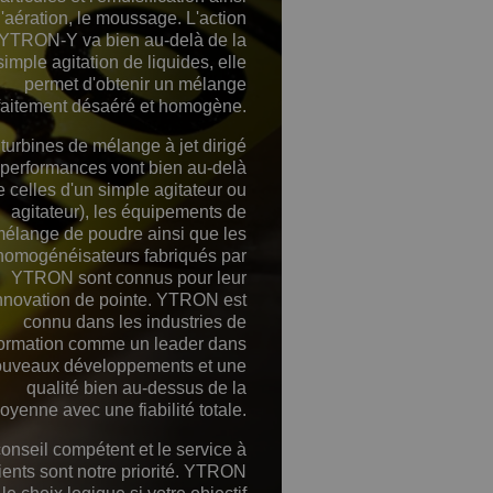
l'aération, le moussage. L'action
'YTRON-Y va bien au-delà de la
simple agitation de liquides, elle
permet d'obtenir un mélange
faitement désaéré et homogène.
turbines de mélange à jet dirigé
 performances vont bien au-delà
e celles d'un simple agitateur ou
agitateur), les équipements de
élange de poudre ainsi que les
homogénéisateurs fabriqués par
YTRON sont connus pour leur
nnovation de pointe. YTRON est
connu dans les industries de
formation comme un leader dans
ouveaux développements et une
qualité bien au-dessus de la
oyenne avec une fiabilité totale.
onseil compétent et le service à
ients sont notre priorité. YTRON