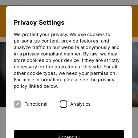
Show convenient version of this site
Privacy Settings
Don't show this message again
We protect your privacy. We use cookies to
personalize content, provide features, and
analyze traffic to our website anonymously and
in a privacy compliant manner. By law, we may
store cookies on your device if they are strictly
necessary for the operation of this site. For all
other cookie types, we need your permission.
For more information, please see the privacy
policy linked below.
Functional
Analytics
aller à la page d'accueil
envoyez-nous un email
appelez-nous
basculer le menu
YTRON - Solutions sur mesure
Accept all