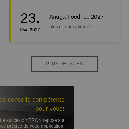
23.
Anuga FoodTec 2027
plus d'informations
févr. 2027
PLUS DE DATES
es conseils compétents
pour vous!
Le succès d'YTRON repose sur
yse précise de votre application.