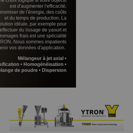
 le choix logique si votre objectif
est d'augmenter l'efficacité,
onomiser de l'énergie, des coûts
et du temps de production. La
olution idéale, par exemple pour
effectuer du lissage de yaourt et
fromages frais est une spécialité
RON. Nous sommes impatients
tenir vos données d'application.
Mélangeur à jet axial •
ification • Homogénéisation •
lange de poudre • Dispersion